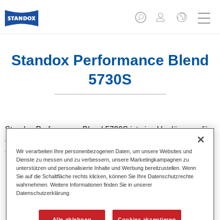
Standox Performance Blend
5730S
Standox Performance Blend 5730S ist eine Verdünnung für
die Beilackierung auf Alt- und Werkslackierungen. Sie
eignet sich hervorragend zum Beilackieren von Standocryl
Wir verarbeiten Ihre personenbezogenen Daten, um unsere Websites und
Dienste zu messen und zu verbessern, unsere Marketingkampagnen zu
Klarlacken der neuen Generation.
unterstützen und personalisierte Inhalte und Werbung bereitzustellen. Wenn
Sie auf die Schaltfläche rechts klicken, können Sie Ihre Datenschutzrechte
wahrnehmen. Weitere Informationen finden Sie in unserer
Produktmerkmale
Datenschutzerklärung
Für übergangslose Randzonen im Beilackierbereich.
Hervorragendes Anlösevermögen von Alt- und
Werkslackierungen.
Alle ablehnen
Cookies akzeptieren