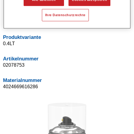
Besonders geeinget zur Verwendung mit Standocryl
Klarlacken der neuen Generation
Ihre Datenschutzrechte
Geringer Polieraufwand.
Produktvariante
0.4LT
Artikelnummer
02078753
Materialnummer
4024669616286