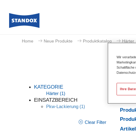
Home
Neue Produkte
Produktkatalog
Härter
Wir verarbei
Marketingkam
Schaltfläche
Datenschutz
KATEGORIE
Ihre Dat
Härter
(1)
EINSATZBEREICH
Pkw-Lackierung
(1)
Produ
Produk
Clear Filter
Artik