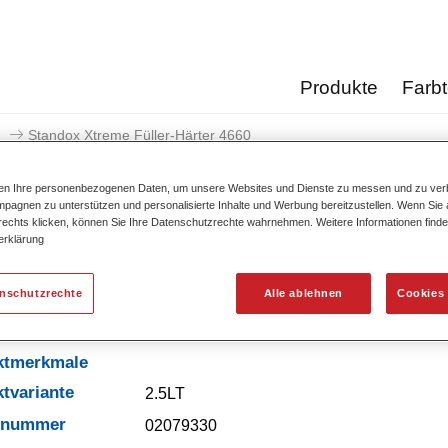
Produkte
Farb
Standox Xtreme Füller-Härter 4660​
ten Ihre personenbezogenen Daten, um unsere Websites und Dienste zu messen und zu ver
pagnen zu unterstützen und personalisierte Inhalte und Werbung bereitzustellen. Wenn Sie a
 rechts klicken, können Sie Ihre Datenschutzrechte wahrnehmen. Weitere Informationen finde
erklärung
Standox Xtreme Füller
enschutzrechte
Alle ablehnen
Cookies 
ktmerkmale
tvariante
2.5LT
elnummer
02079330