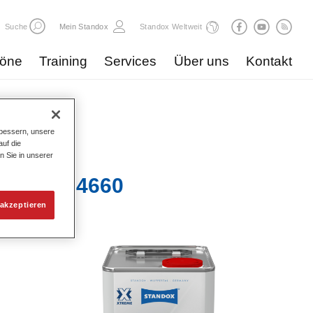
Suche
Mein Standox
Standox Weltweit
töne
Training
Services
Über uns
Kontakt
bessern, unsere
uf die
n Sie in unserer
-Härter 4660​
akzeptieren