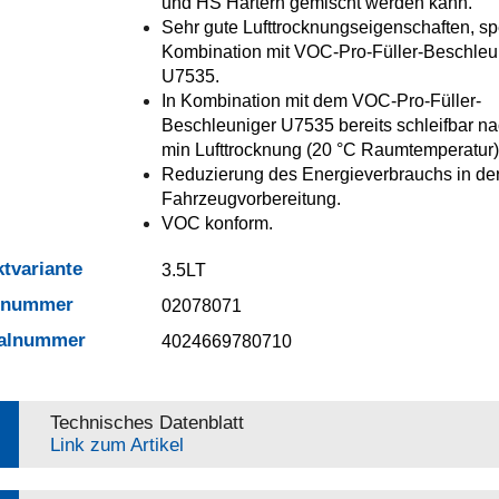
und HS Härtern gemischt werden kann.
Sehr gute Lufttrocknungseigenschaften, spe
Kombination mit VOC-Pro-Füller-Beschleu
U7535.
In Kombination mit dem VOC-Pro-Füller-
Beschleuniger U7535 bereits schleifbar n
min Lufttrocknung (20 °C Raumtemperatur)
Reduzierung des Energieverbrauchs in de
Fahrzeugvorbereitung.
VOC konform.
tvariante
3.5LT
elnummer
02078071
ialnummer
4024669780710
Technisches Datenblatt
Link zum Artikel