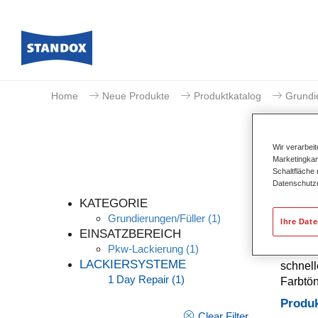
Home
Neue Produkte
Produktkatalog
Grundi
Wir verarbei
Marketingkam
Schaltfläche
Datenschutz
KATEGORIE
Grundierungen/Füller
(1)
Ihre Dat
EINSATZBEREICH
Pkw-Lackierung
(1)
Standox
LACKIERSYSTEME
schnell
1 Day Repair
(1)
Farbtön
Produ
Clear Filter