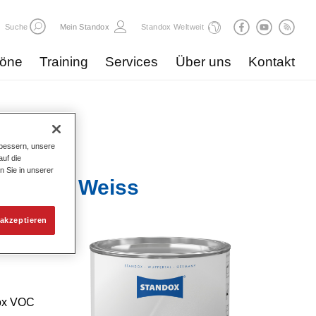
Suche
Mein Standox
Standox Weltweit
töne
Training
Services
Über uns
Kontakt
bessern, unsere
uf die
n Sie in unserer
r U7530 Weiss
akzeptieren
ür die
ndox VOC