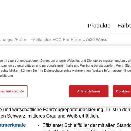
Produkte
Farb
erungen/Füller
Standox VOC-Pro-Füller U7530 Weiss
ten Ihre personenbezogenen Daten, um unsere Websites und Dienste zu messen und zu ver
pagnen zu unterstützen und personalisierte Inhalte und Werbung bereitzustellen. Wenn Sie a
 rechts klicken, können Sie Ihre Datenschutzrechte wahrnehmen. Weitere Informationen finde
Standox VOC-Pro-Fülle
erklärung
enschutzrechte
Alle ablehnen
Cookies 
 VOC-Pro-Füller U7530 ist ein sehr leistungsstarker 2K-Füller f
e und wirtschaftliche Fahrzeugreparaturlackierung. Er ist in den
en Schwarz, mittleres Grau und Weiß erhältlich.
ktmerkmale
Effizienter Schleiffüller der mit allen Sta