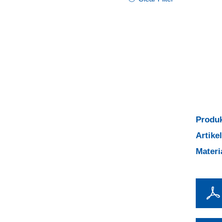
Produk
Artik
Mater