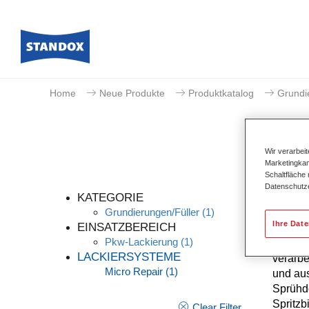
Home
Neue Produkte
Produktkatalog
Grundi
Wir verarbei
Marketingkam
Schaltfläche
Datenschutz
KATEGORIE
Grundierungen/Füller
(1)
Ihre Dat
EINSATZBEREICH
Pkw-Lackierung
(1)
Der Sta
LACKIERSYSTEME
verarb
Micro Repair
(1)
und aus
Sprühdo
Spritzb
Clear Filter