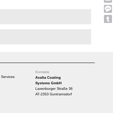
Emai
Mess
Tumb
Kontakte
 Services
Axalta Coating
Systems GmbH
Laxenburger Straße 36
AT-2353 Guntramsdorf