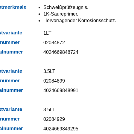
ktmerkmale
Schweißprüfzeugnis.
1K-Säureprimer.
Hervorragender Korrosionsschutz.
tvariante
1LT
elnummer
02084872
ialnummer
4024669848724
tvariante
3.5LT
elnummer
02084899
ialnummer
4024669848991
tvariante
3.5LT
elnummer
02084929
ialnummer
4024669849295