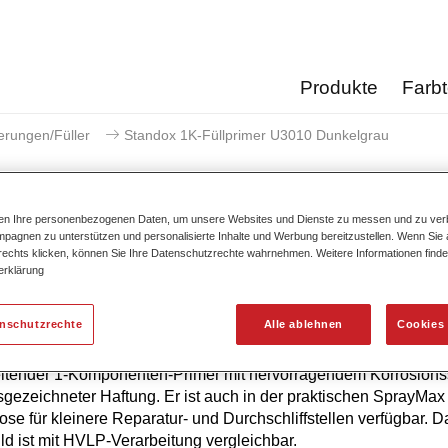
Produkte
Farb
erungen/Füller
Standox 1K-Füllprimer U3010 Dunkelgrau
ten Ihre personenbezogenen Daten, um unsere Websites und Dienste zu messen und zu ver
pagnen zu unterstützen und personalisierte Inhalte und Werbung bereitzustellen. Wenn Sie a
 rechts klicken, können Sie Ihre Datenschutzrechte wahrnehmen. Weitere Informationen finde
Standox 1K-Füllprimer U
erklärung
enschutzrechte
Alle ablehnen
Cookies 
ndox 1K-Füllprimer U3010 ist ein füllstarker und einfach zu
eitender 1-Komponenten-Primer mit hervorragendem Korrosions
gezeichneter Haftung. Er ist auch in der praktischen SprayMax
se für kleinere Reparatur- und Durchschliffstellen verfügbar. D
ild ist mit HVLP-Verarbeitung vergleichbar.