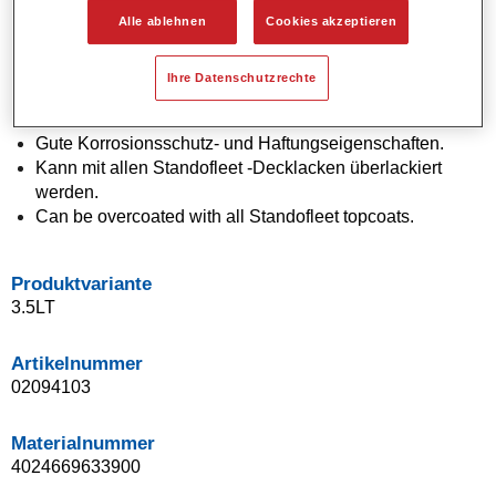
Alle ablehnen
Cookies akzeptieren
Produktmerkmale
VOC-konform.
Ihre Datenschutzrechte
Direkte Verarbeitung auf Metall oder Plastik.
Hervorragendes Aussehen.
Gute Korrosionsschutz- und Haftungseigenschaften.
Kann mit allen Standofleet -Decklacken überlackiert
werden.
Can be overcoated with all Standofleet topcoats.
Produktvariante
3.5LT
Artikelnummer
02094103
Materialnummer
4024669633900