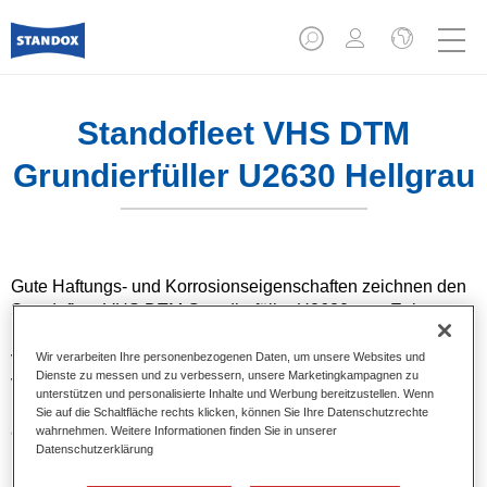
Standofleet VHS DTM
Grundierfüller U2630 Hellgrau
Gute Haftungs- und Korrosionseigenschaften zeichnen den
Standofleet VHS DTM Grundierfüller U2630 aus. Er kann
bei der Reparaturlackierung von Nutzfahrzeugen direkt auf
verschiedene Metallsubstrate aufgetragen werden. Dieser
Wir verarbeiten Ihre personenbezogenen Daten, um unsere Websites und
Dienste zu messen und zu verbessern, unsere Marketingkampagnen zu
vielseitige Grundierfüller kann als Schleif- oder Nass-in-
unterstützen und personalisierte Inhalte und Werbung bereitzustellen. Wenn
Nass Grundiefüller mit ausgezeichnetem Erscheinungsbild
Sie auf die Schaltfläche rechts klicken, können Sie Ihre Datenschutzrechte
angewendet werden. Er ist kompatibel mit allen Standofleet-
wahrnehmen. Weitere Informationen finden Sie in unserer
Datenschutzerklärung
Decklacken und Basislacken sowie allen gängigen Härtern
und Verdünnern.