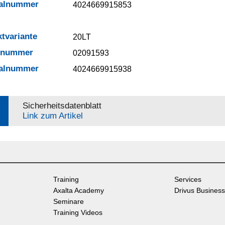
ialnummer
4024669915853
tvariante
20LT
elnummer
02091593
ialnummer
4024669915938
Sicherheitsdatenblatt
Link zum Artikel
Training
Services
Axalta Academy
Drivus Business
Seminare
Training Videos