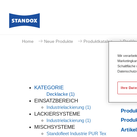
Home
Neue Produkte
Produktkatalog
Deckla
Wir verarbei
Marketingkam
Schaltfläche
Datenschutz
KATEGORIE
Ihre Dat
Decklacke
(1)
EINSATZBEREICH
Industrielackierung
(1)
Produ
LACKIERSYSTEME
Produk
Industrielackierung
(1)
MISCHSYSTEME
Artik
Standofleet Industrie PUR Tex