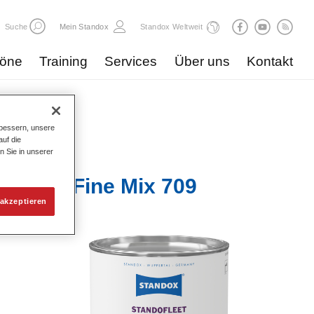
Suche
Mein Standox
Standox Weltweit
töne
Training
Services
Über uns
Kontakt
bessern, unsere
uf die
n Sie in unserer
Pur Tex Fine Mix 709
akzeptieren