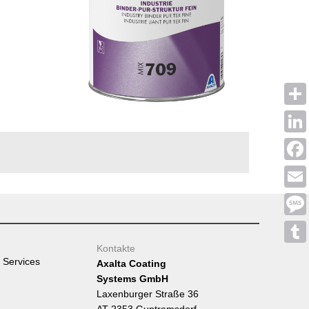
Shar
Linke
Face
Emai
Mess
Kontakte
Tumb
 Services
Axalta Coating
Systems GmbH
Laxenburger Straße 36