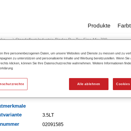
Produkte
Farb
cke
Standofleet Industrie Binder Pur Tex Fine Mix 709
ten Ihre personenbezogenen Daten, um unsere Websites und Dienste zu messen und zu ver
pagnen zu unterstützen und personalisierte Inhalte und Werbung bereitzustellen. Wenn Sie a
 rechts klicken, können Sie Ihre Datenschutzrechte wahrnehmen. Weitere Informationen finde
erklärung
Standofleet Industrie Binder 
enschutzrechte
Alle ablehnen
Cookies 
ktmerkmale
tvariante
3.5LT
elnummer
02091585