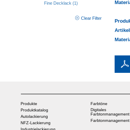
Mater
Fine Decklack
(1)
Clear Filter
Produk
Artik
Mater
Produkte
Farbtöne
Digitales
Produktkatalog
Farbtonmanagement
Autolackierung
Farbtonmanagement
NFZ-Lackierung
Industrielackierung