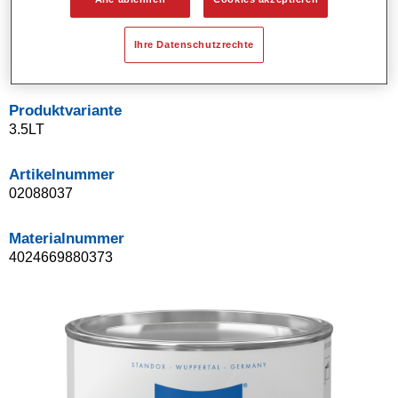
Gutes Deckvermögen.
Standox MSB-Verfahren.
Ihre Datenschutzrechte
Leichtes Beilackieren.
Produktvariante
3.5LT
Artikelnummer
02088037
Materialnummer
4024669880373