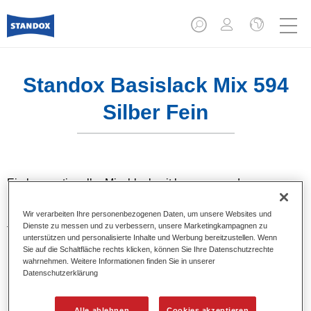
Standox Basislack Mix 594
Silber Fein
Ein konventioneller Mischlack mit hervorragendem
Füllvermögen und guter Deckkraft. Besticht durch optimale
Farbtongenauigkeit und lässt sich leicht beilackieren. Ideal
Wir verarbeiten Ihre personenbezogenen Daten, um unsere Websites und
Dienste zu messen und zu verbessern, unsere Marketingkampagnen zu
für die professionelle Autoreparaturlackierung.
unterstützen und personalisierte Inhalte und Werbung bereitzustellen. Wenn
Sie auf die Schaltfläche rechts klicken, können Sie Ihre Datenschutzrechte
wahrnehmen. Weitere Informationen finden Sie in unserer
Produktmerkmale
Datenschutzerklärung
Ausgezeichnete Farbtongenauigkeit.
Uni-, Metallic-, Pearl-Farbtöne.
Hervorragendes Füllvermögen.
Alle ablehnen
Cookies akzeptieren